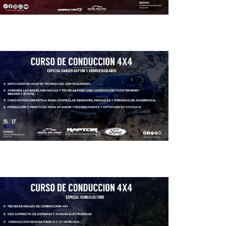
a
s
d
e
E
v
e
n
t
o