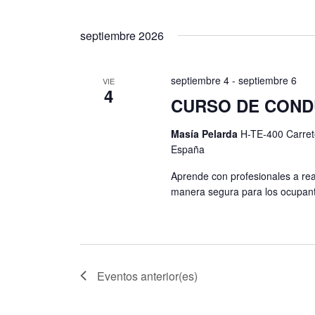
s
a
v
septiembre 2026
e
.
septiembre 4
-
septiembre 6
VIE
4
CURSO DE CONDU
Masía Pelarda
H-TE-400 Carret
España
Aprende con profesionales a rea
manera segura para los ocupant
Eventos
anterior(es)