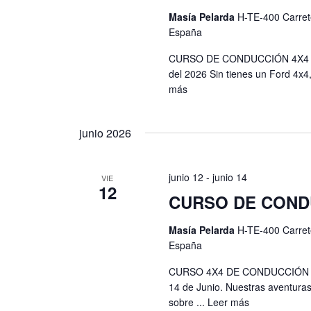
s
t
Masía Pelarda
H-TE-400 Carret
t
o
España
s
a
CURSO DE CONDUCCIÓN 4X4 - 
p
del 2026 Sin tienes un Ford 4x4,
s
a
más
r
d
a
e
junio 2026
l
a
E
p
junio 12
-
junio 14
VIE
v
a
12
CURSO DE COND
l
e
a
Masía Pelarda
H-TE-400 Carret
n
b
España
t
r
CURSO 4X4 DE CONDUCCIÓN S
a
o
14 de Junio. Nuestras aventuras
c
sobre ...
Leer más
l