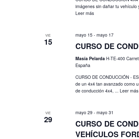
l
b
imágenes sin dañar tu vehículo 
e
a
Leer más
r
b
f
a
e
c
ú
mayo 15
-
mayo 17
VIE
c
l
15
s
h
CURSO DE COND
a
a
v
q
Masía Pelarda
H-TE-400 Carret
.
e
u
España
.
e
B
CURSO DE CONDUCCIÓN - ES
u
de un 4x4 tan avanzado como un
d
de conducción 4x4, ...
Leer más
s
a
c
a
y
mayo 29
-
mayo 31
VIE
E
29
v
CURSO DE CONDU
v
e
i
VEHÍCULOS FOR
n