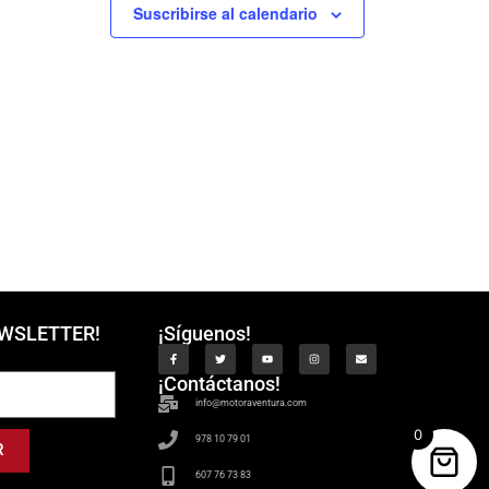
Suscribirse al calendario
EWSLETTER!
¡Síguenos!
¡Contáctanos!
info@motoraventura.com
0
978 10 79 01
R
607 76 73 83