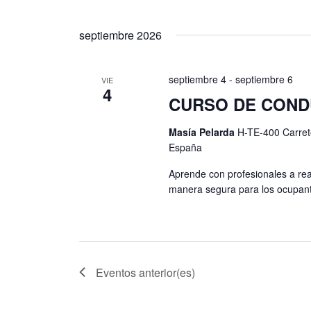
s
a
v
septiembre 2026
e
.
septiembre 4
-
septiembre 6
VIE
4
CURSO DE CONDU
Masía Pelarda
H-TE-400 Carret
España
Aprende con profesionales a rea
manera segura para los ocupant
Eventos
anterior(es)