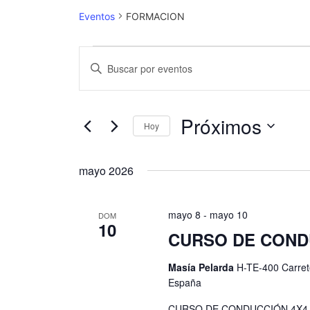
Eventos
FORMACION
N
I
a
n
t
v
r
Próximos
Hoy
e
o
S
d
g
e
u
mayo 2026
a
l
c
e
e
c
mayo 8
-
mayo 10
DOM
c
l
10
i
c
CURSO DE CONDU
a
i
ó
p
Masía Pelarda
H-TE-400 Carret
o
a
n
España
n
l
d
a
a
CURSO DE CONDUCCIÓN 4X4 Apren