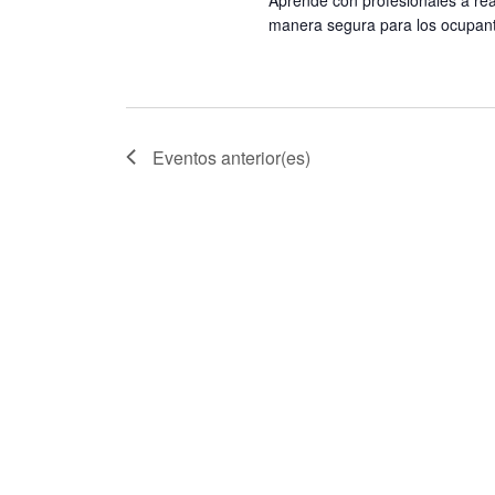
s
a
manera segura para los ocupant
v
e
.
Eventos
anterior(es)