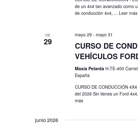
l
b
de un 4x4 tan avanzado como un
e
a
de conducción 4x4, ...
Leer más
r
b
f
a
e
c
ú
mayo 29
-
mayo 31
VIE
c
l
29
s
h
CURSO DE CONDU
a
a
v
q
VEHÍCULOS FOR
.
e
u
.
Masía Pelarda
H-TE-400 Carret
e
B
España
u
d
CURSO DE CONDUCCIÓN 4X4 - 
s
del 2026 Sin tienes un Ford 4x4,
a
c
más
a
y
E
v
junio 2026
v
e
i
n