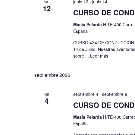
junio 12
-
junio 14
VIE
s
t
12
CURSO DE COND
t
o
s
a
Masía Pelarda
H-TE-400 Carret
p
España
s
a
CURSO 4X4 DE CONDUCCIÓN S
r
d
14 de Junio. Nuestras aventuras
a
sobre ...
Leer más
e
l
a
E
p
septiembre 2026
v
a
l
e
septiembre 4
-
septiembre 6
VIE
a
4
n
CURSO DE CONDU
b
t
r
Masía Pelarda
H-TE-400 Carret
a
o
España
c
l
Aprende con profesionales a rea