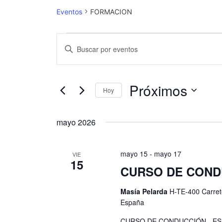
Eventos
FORMACION
N
I
a
n
t
v
r
Próximos
Hoy
e
o
S
d
g
e
u
mayo 2026
a
l
c
e
e
c
mayo 15
-
mayo 17
VIE
c
l
15
i
c
CURSO DE COND
a
i
ó
p
Masía Pelarda
H-TE-400 Carret
o
a
n
España
n
l
d
a
a
CURSO DE CONDUCCIÓN - ES