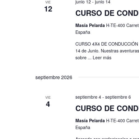
junio 12
-
junio 14
VIE
s
t
12
CURSO DE COND
t
o
s
a
Masía Pelarda
H-TE-400 Carret
p
España
s
a
CURSO 4X4 DE CONDUCCIÓN S
r
d
14 de Junio. Nuestras aventuras
a
sobre ...
Leer más
e
l
a
E
p
septiembre 2026
v
a
l
e
septiembre 4
-
septiembre 6
VIE
a
4
n
CURSO DE CONDU
b
t
r
Masía Pelarda
H-TE-400 Carret
a
o
España
c
l
Aprende con profesionales a rea