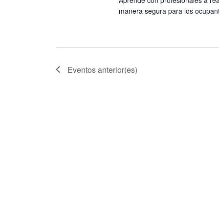
s
a
manera segura para los ocupant
v
e
.
Eventos
anterior(es)