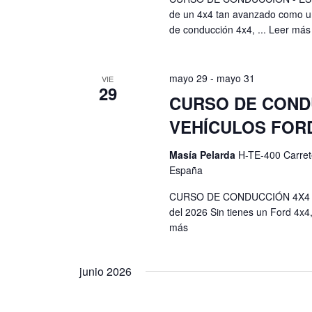
l
b
de un 4x4 tan avanzado como un
e
a
de conducción 4x4, ...
Leer más
r
b
f
a
e
c
ú
mayo 29
-
mayo 31
VIE
c
l
29
s
h
CURSO DE CONDU
a
a
v
q
VEHÍCULOS FOR
.
e
u
.
Masía Pelarda
H-TE-400 Carret
e
B
España
u
d
CURSO DE CONDUCCIÓN 4X4 - 
s
del 2026 Sin tienes un Ford 4x4,
a
c
más
a
y
E
v
junio 2026
v
e
i
n