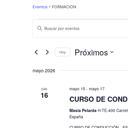
Eventos
FORMACION
N
I
a
n
t
v
r
Próximos
Hoy
e
o
S
d
g
e
u
mayo 2026
a
l
c
e
e
c
mayo 15
-
mayo 17
SÁB
c
l
16
i
c
CURSO DE COND
a
i
ó
p
Masía Pelarda
H-TE-400 Carret
o
a
n
España
n
l
d
a
a
CURSO DE CONDUCCIÓN - ES