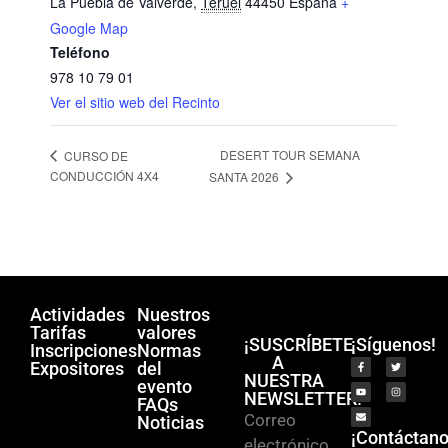
La Puebla de Valverde
,
Teruel
44450
España
+
Google Map
Teléfono
978 10 79 01
Ver el sitio web del Recinto
DESERT TOUR SEMANA
CURSO DE
CONDUCCIÓN 4X4
SANTA 2026
Actividades
Nuestros
Tarifas
valores
¡SUSCRÍBETE
¡Síguenos!
Inscripciones
Normas
A
Expositores
del
NUESTRA
evento
NEWSLETTER!
FAQs
Correo
Noticias
¡Contáctano
electrónico