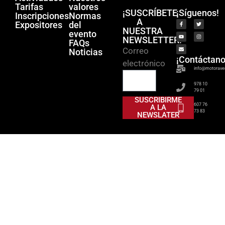
Tarifas
valores
¡SUSCRÍBETE
¡Síguenos!
Inscripciones
Normas
A
Expositores
del
NUESTRA
evento
NEWSLETTER!
FAQs
Correo
Noticias
¡Contáctano
electrónico
info@motorave
978 10
79 01
SUSCRIBIRME
607 76
A LA
73 83
NEWSLATER