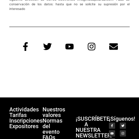
conservación de los datos: hasta que no se solicite su supresión por el
interesado
Actividades
Nuestros
Tarifas
valores
¡SUSCRÍBETE
¡Síguenos!
Inscripciones
Normas
A
Expositores
del
NUESTRA
evento
NEWSLETTER!
FAQs