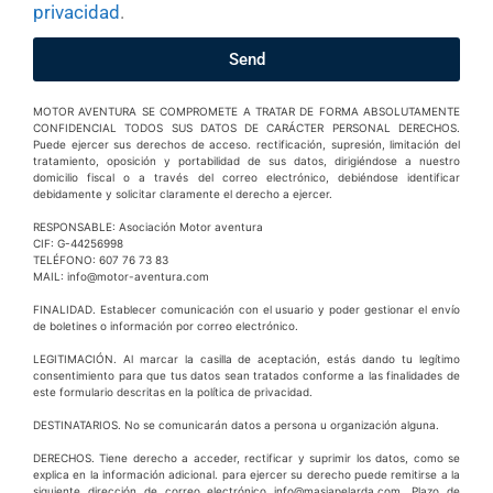
privacidad
.
Send
MOTOR AVENTURA SE COMPROMETE A TRATAR DE FORMA ABSOLUTAMENTE
CONFIDENCIAL TODOS SUS DATOS DE CARÁCTER PERSONAL DERECHOS.
Puede ejercer sus derechos de acceso. rectificación, supresión, limitación del
tratamiento, oposición y portabilidad de sus datos, dirigiéndose a nuestro
domicilio fiscal o a través del correo electrónico, debiéndose identificar
debidamente y solicitar claramente el derecho a ejercer.
RESPONSABLE: Asociación Motor aventura
CIF: G-44256998
TELÉFONO: 607 76 73 83
MAIL: info@motor-aventura.com
FINALIDAD. Establecer comunicación con el usuario y poder gestionar el envío
de boletines o información por correo electrónico.
LEGITIMACIÓN. Al marcar la casilla de aceptación, estás dando tu legítimo
consentimiento para que tus datos sean tratados conforme a las finalidades de
este formulario descritas en la política de privacidad.
DESTINATARIOS. No se comunicarán datos a persona u organización alguna.
DERECHOS. Tiene derecho a acceder, rectificar y suprimir los datos, como se
explica en la información adicional. para ejercer su derecho puede remitirse a la
siguiente dirección de correo electrónico info@masiapelarda.com. Plazo de