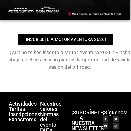
¡INSCRÍBETE A MOTOR AVENTURA 2026!
¿Aún no te has inscrito a Motor Aventura 2026? Pincha
abajo en el enlace y no pierdas la oportunidad de vivir la
pasión del off road.
Actividades
Nuestros
Tarifas
valores
¡SUSCRÍBETE
¡Síguenos!
Inscripciones
Normas
A
Expositores
del
NUESTRA
evento
NEWSLETTER!
FAQs