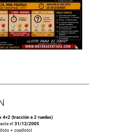
N
 4×2 (tracción a 2 ruedas)
asta el
31/12/2005
iloto + copiloto)