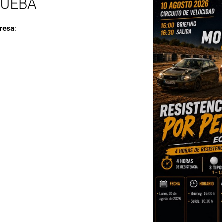
RUEBA
resa
: