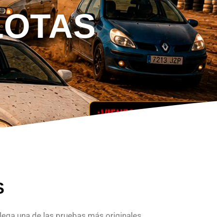
LOTAS
S
 Llega una de las pruebas más originales,