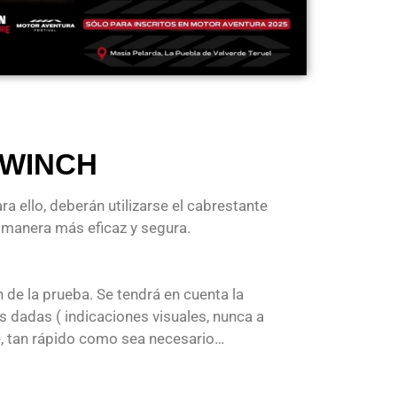
 WINCH
 ello, deberán utilizarse el cabrestante
a manera más eficaz y segura.
 de la prueba. Se tendrá en cuenta la
es dadas ( indicaciones visuales, nunca a
e, tan rápido como sea necesario…