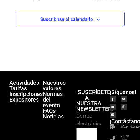
q
e
.
u
E
v
e
Suscribirse al calendario
e
d
n
a
t
y
o
v
i
s
Actividades
Nuestros
t
Tarifas
valores
¡SUSCRÍBETE
¡Síguenos!
Inscripciones
Normas
a
A
Expositores
del
NUESTRA
s
evento
NEWSLETTER!
FAQs
d
Correo
Noticias
¡Contáctano
e
electrónico
info@motorave
E
978 10