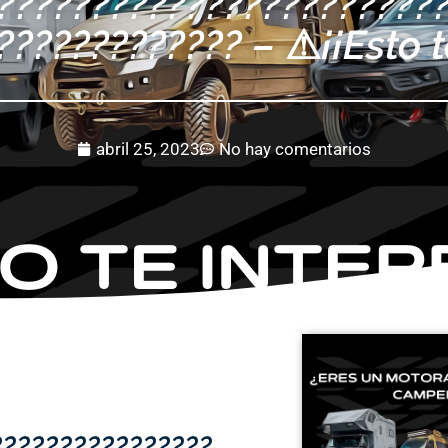
???????????????????????
????????????? – ⚠¡¡Esto t
abril 25, 2023
No hay comentarios
????????????????