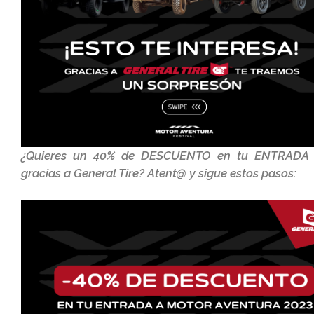
¿Quieres un 40% de DESCUENTO en tu ENTRADA 
gracias a
General Tire
? Atent@ y sigue estos pasos: