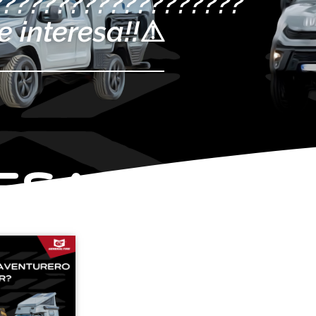
???????????????????
e interesa!!⚠