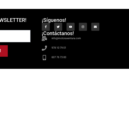
EWSLETTER!
¡Síguenos!
¡Contáctanos!
info@motoraventura.com
978 10 79 01
R
607 76 73 83