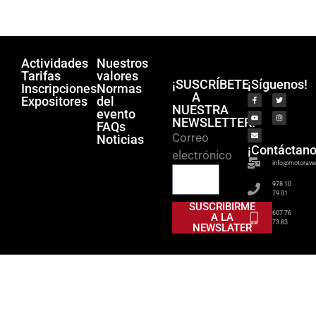
Actividades
Nuestros
Tarifas
valores
¡SUSCRÍBETE
¡Síguenos!
Inscripciones
Normas
A
Expositores
del
NUESTRA
evento
NEWSLETTER!
FAQs
Correo
Noticias
¡Contáctano
electrónico
info@motorave
978 10
79 01
SUSCRIBIRME
607 76
A LA
73 83
NEWSLATER