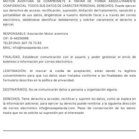
MOTOR AVENTURA SE COMPROMETE A TRATAR DE FORMA ABSOLUTAMENTE
CONFIDENCIAL TODOS SUS DATOS DE CARÁCTER PERSONAL DERECHOS. Puede ejercer
sus derechos de acceso. rectificación, supresión, limitación del tratamiento, oposición y
portabilidad de sus datos, dirigiéndose a nuestro domicilio fiscal o a través del correo
electrónico, debiéndose identificar debidamente y solicitar claramente el derecho a
ejercer.
RESPONSABLE: Asociación Motor aventura
CIF: G-44256998
TELÉFONO: 607 76 73 83
MAIL: info@masiapelarda.com
FINALIDAD. Establecer comunicación con el usuario y poder gestionar el envío de
boletines o información por correo electrónico.
LEGITIMACIÓN. Al marcar la casilla de aceptación, estás dando tu legítimo
consentimiento para que tus datos sean tratados conforme a las finalidades de este
formulario descritas en la política de privacidad.
DESTINATARIOS. No se comunicarán datos a persona u organización alguna.
DERECHOS. Tiene derecho a acceder, rectificar y suprimir los datos, como se explica en
la información adicional. para ejercer su derecho puede remitirse a la siguiente dirección
de correo electrónico info@masiapelarda.com. Plazo de conservación de los datos:
hasta que no se solicite su supresión por el interesado