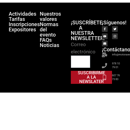
Actividades
Nuestros
Tarifas
valores
¡SUSCRÍBETE
¡Síguenos!
Inscripciones
Normas
A
Expositores
del
NUESTRA
evento
NEWSLETTER!
FAQs
Correo
Noticias
¡Contáctano
electrónico
info@motorave
978 10
79 01
SUSCRIBIRME
607 76
A LA
73 83
NEWSLATER