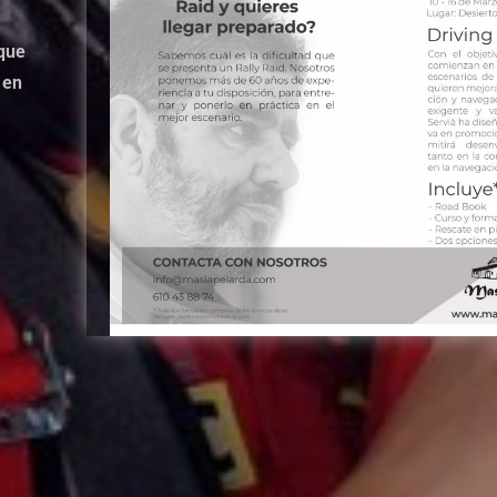
que
 en