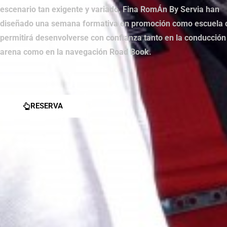
escenario tan exigente y variado, Fina RomÁn By Servia han
diseñado una semana formativa en promoción como escuela 
permitirá desenvolverse con confianza tanto en la conducción
arena como en la navegación Road Book.
RESERVA