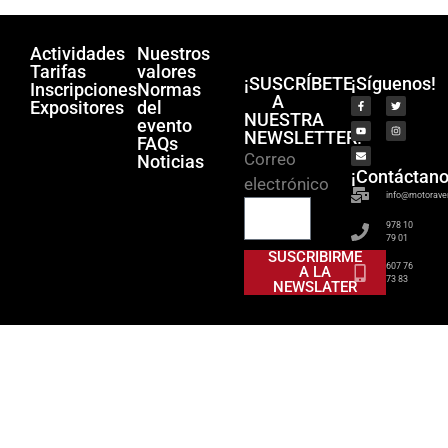
Actividades
Nuestros
Tarifas
valores
¡SUSCRÍBETE
¡Síguenos!
Inscripciones
Normas
A
Expositores
del
NUESTRA
evento
NEWSLETTER!
FAQs
Correo
Noticias
¡Contáctano
electrónico
info@motorave
978 10
79 01
SUSCRIBIRME
607 76
A LA
73 83
NEWSLATER