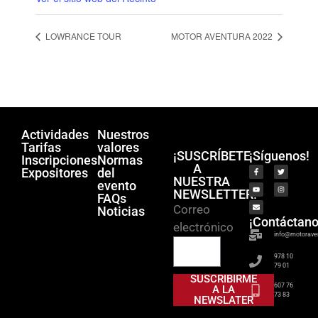
LOWRANCE TOUR
MOTOR AVENTURA 2022
Actividades
Nuestros
Tarifas
valores
¡SUSCRÍBETE
¡Síguenos!
Inscripciones
Normas
A
Expositores
del
NUESTRA
evento
NEWSLETTER!
FAQs
Correo
Noticias
¡Contáctano
electrónico
info@motorave
978 10
79 01
SUSCRIBIRME
607 76
A LA
73 83
NEWSLATER