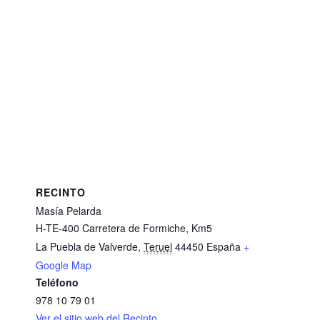
RECINTO
Masía Pelarda
H-TE-400 Carretera de Formiche, Km5
La Puebla de Valverde
,
Teruel
44450
España
+
Google Map
Teléfono
978 10 79 01
Ver el sitio web del Recinto