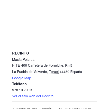
RECINTO
Masía Pelarda
H-TE-400 Carretera de Formiche, Km5
La Puebla de Valverde
,
Teruel
44450
España
+
Google Map
Teléfono
978 10 79 01
Ver el sitio web del Recinto
CURSO CONDUCCION
CURSO DE CONDUCCIÓN