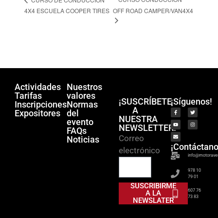
4X4 ESCUELA COOPER TIRES
OFF ROAD CAMPER/VAN4X4
Actividades
Nuestros
Tarifas
valores
¡SUSCRÍBETE
¡Síguenos!
Inscripciones
Normas
A
Expositores
del
NUESTRA
evento
NEWSLETTER!
FAQs
Correo
Noticias
¡Contáctano
electrónico
info@motorave
978 10
79 01
SUSCRIBIRME
607 76
A LA
73 83
NEWSLATER