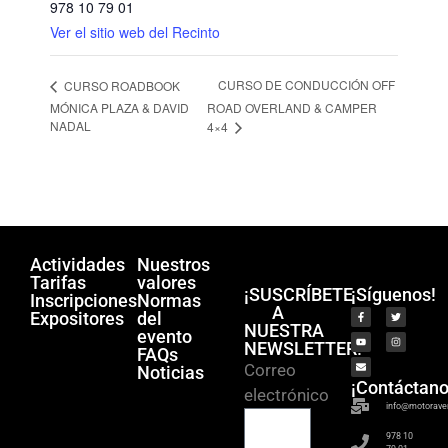
978 10 79 01
Ver el sitio web del Recinto
CURSO DE CONDUCCIÓN OFF
CURSO ROADBOOK
MÓNICA PLAZA & DAVID
ROAD OVERLAND & CAMPER
NADAL
4×4
Actividades
Nuestros
Tarifas
valores
¡SUSCRÍBETE
¡Síguenos!
Inscripciones
Normas
A
Expositores
del
NUESTRA
evento
NEWSLETTER!
FAQs
Correo
Noticias
¡Contáctano
electrónico
info@motorave
978 10