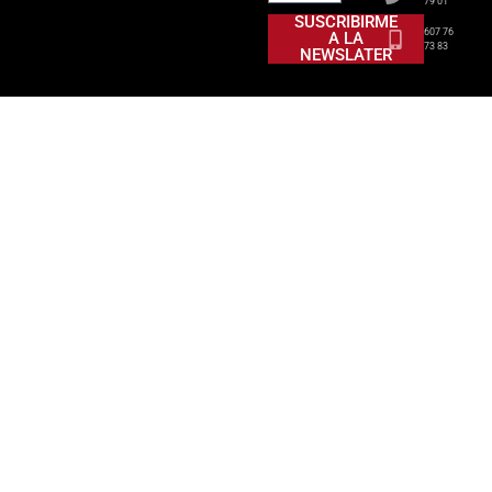
79 01
SUSCRIBIRME
607 76
A LA
73 83
NEWSLATER