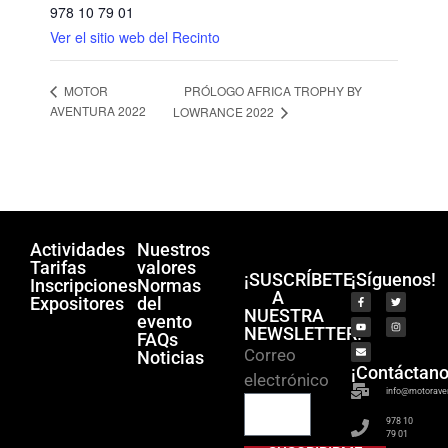
978 10 79 01
Ver el sitio web del Recinto
PRÓLOGO AFRICA TROPHY BY
MOTOR
AVENTURA 2022
LOWRANCE 2022
Actividades
Nuestros
Tarifas
valores
¡SUSCRÍBETE
¡Síguenos!
Inscripciones
Normas
A
Expositores
del
NUESTRA
evento
NEWSLETTER!
FAQs
Correo
Noticias
¡Contáctano
electrónico
info@motorave
978 10
79 01