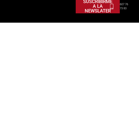
SUSCRIBIRME
607 76
A LA
73 83
NEWSLATER