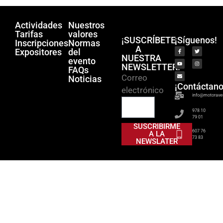
Actividades
Nuestros
Tarifas
valores
¡SUSCRÍBETE
¡Síguenos!
Inscripciones
Normas
A
Expositores
del
NUESTRA
evento
NEWSLETTER!
FAQs
Correo
Noticias
¡Contáctano
electrónico
info@motorave
978 10
79 01
SUSCRIBIRME
607 76
A LA
73 83
NEWSLATER