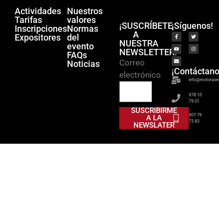
Actividades
Nuestros
Tarifas
valores
¡SUSCRÍBETE
¡Síguenos!
Inscripciones
Normas
A
Expositores
del
NUESTRA
evento
NEWSLETTER!
FAQs
Correo
Noticias
¡Contáctano
electrónico
info@motorave
978 10
79 01
SUSCRIBIRME
607 76
A LA
73 83
NEWSLATER