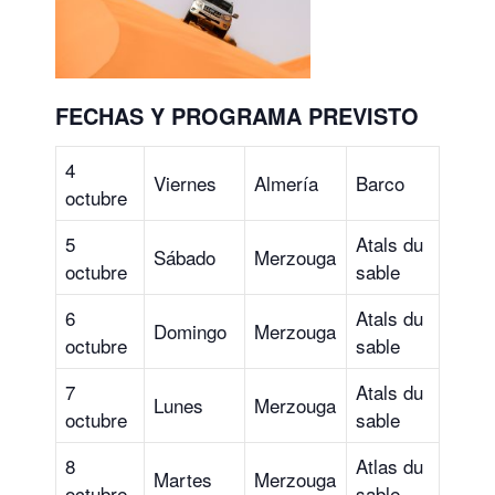
FECHAS Y PROGRAMA PREVISTO
4
Viernes
Almería
Barco
octubre
5
Atals du
Sábado
Merzouga
octubre
sable
6
Atals du
Domingo
Merzouga
octubre
sable
7
Atals du
Lunes
Merzouga
octubre
sable
8
Atlas du
Martes
Merzouga
octubre
sable