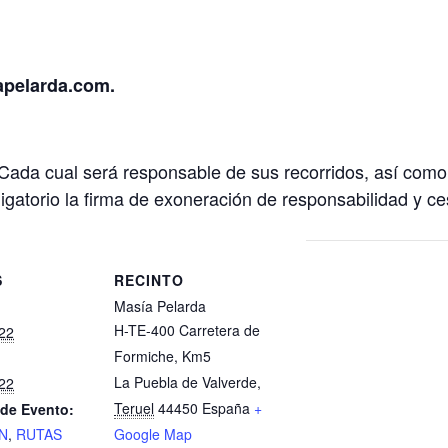
pelarda.com.
. Cada cual será responsable de sus recorridos, así como 
bligatorio la firma de exoneración de responsabilidad y 
S
RECINTO
Masía Pelarda
H-TE-400 Carretera de
22
Formiche, Km5
La Puebla de Valverde
,
22
Teruel
44450
España
+
 de Evento:
N
,
RUTAS
Google Map