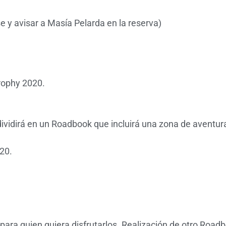
e y avisar a Masía Pelarda en la reserva)
rophy 2020.
dividirá en un Roadbook que incluirá una zona de aventur
20.
para quien quiera disfrutarlos. Realización de otro Roadb