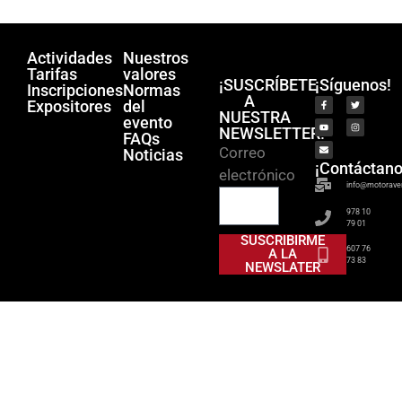
Actividades
Nuestros
Tarifas
valores
¡SUSCRÍBETE
¡Síguenos!
Inscripciones
Normas
A
Expositores
del
NUESTRA
evento
NEWSLETTER!
FAQs
Correo
Noticias
¡Contáctano
electrónico
info@motorave
978 10
79 01
SUSCRIBIRME
607 76
A LA
73 83
NEWSLATER