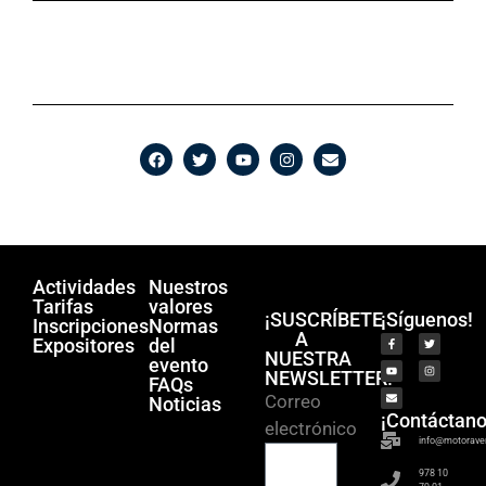
Actividades
Nuestros
Tarifas
valores
¡SUSCRÍBETE
¡Síguenos!
Inscripciones
Normas
A
Expositores
del
NUESTRA
evento
NEWSLETTER!
FAQs
Correo
Noticias
¡Contáctano
electrónico
info@motorave
978 10