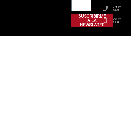
978 10
79 01
SUSCRIBIRME
607 76
A LA
73 83
NEWSLATER