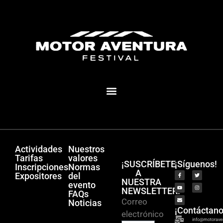
MOTOR AVENTURA ECLIPSE FESTIVAL
Actividades
Nuestros
Tarifas
valores
¡SUSCRÍBETE
¡Síguenos!
Inscripciones
Normas
A
Expositores
del
NUESTRA
evento
NEWSLETTER!
FAQs
Correo
Noticias
¡Contáctano
electrónico
info@motorave