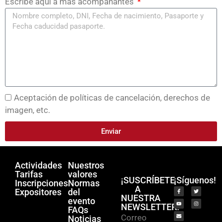
Escribe aquí a más acompañantes
Aceptación de políticas de cancelación, derechos de
imagen, etc.
Enviar
Actividades
Nuestros
Tarifas
valores
¡SUSCRÍBETE
¡Síguenos!
Inscripciones
Normas
A
Expositores
del
NUESTRA
evento
NEWSLETTER!
FAQs
Correo
Noticias