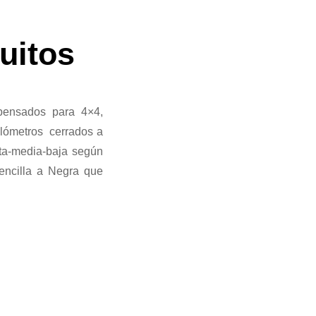
cuitos
 pensados para 4×4,
ilómetros cerrados a
alta-media-baja según
sencilla a Negra que