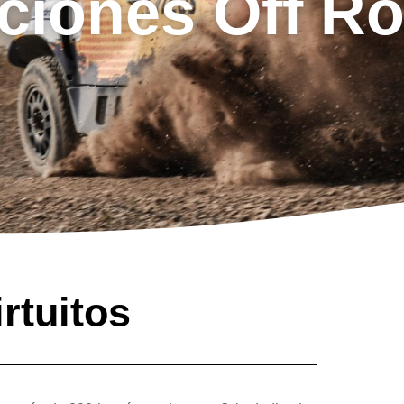
aciones Off R
rtuitos