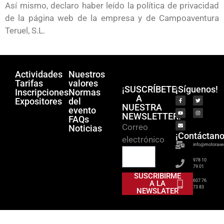
Así mismo, declaro haber leído la política de privacidad
de la página web de la empresa y de Campoaventura
Teruel, S.L.
Actividades
Nuestros
Tarifas
valores
¡SUSCRÍBETE
¡Síguenos!
Inscripciones
Normas
A
Expositores
del
NUESTRA
evento
NEWSLETTER!
FAQs
Correo
Noticias
¡Contáctano
electrónico
info@motorave
978 10
79 01
SUSCRIBIRME
607 76
A LA
73 83
NEWSLATER