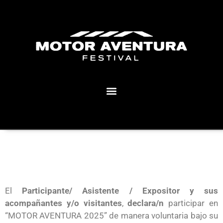
MOTOR AVENTURA ECLIPSE FESTIVAL
El
Participante/ Asistente / Expositor y sus
acompañantes y/o visitantes
,
declara/n
participar en
“MOTOR AVENTURA 2025” de manera voluntaria bajo su