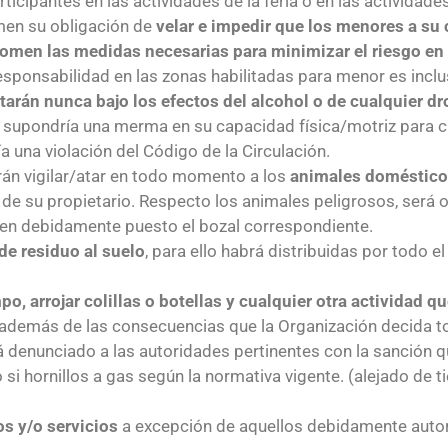
ipantes en las actividades de la feria o en las actividades
men su obligación de
velar e impedir que los menores a su
tomen las medidas necesarias para minimizar el riesgo en 
responsabilidad en las zonas habilitadas para menor es inclu
tarán nunca bajo los efectos del alcohol o de cualquier d
e supondría una merma en su capacidad física/motriz para cu
 una violación del Código de la Circulación.
rán vigilar/atar en todo momento a los
animales doméstic
e su propietario. Respecto los animales peligrosos, será o
even debidamente puesto el bozal correspondiente.
de residuo al suelo
, para ello habrá distribuidas por todo el
, arrojar colillas o botellas y cualquier otra actividad 
 además de las consecuencias que la Organización decida t
 denunciado a las autoridades pertinentes con la sanción 
 si hornillos a gas según la normativa vigente. (alejado de
s y/o servicios
a excepción de aquellos debidamente autor