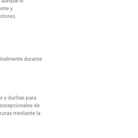
, aunque si
ente y
itores.
 finalmente durante
s y duchas para
 excepcionales de
asuras mediante la