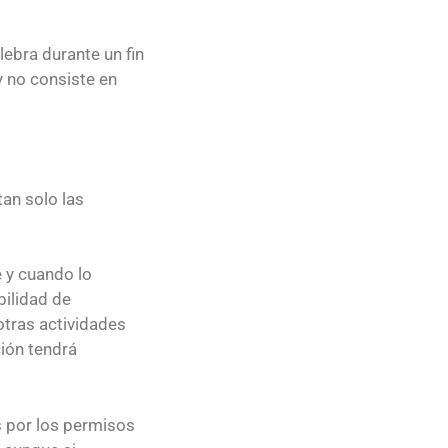
ebra durante un fin
y no consiste en
tan solo las
e y cuando lo
bilidad de
otras actividades
ción tendrá
s por los permisos