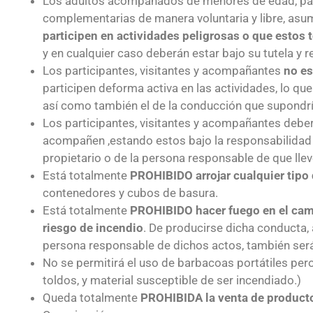
Los adultos acompañados de menores de edad, partic
complementarias de manera voluntaria y libre, asu
participen en actividades peligrosas o que estos 
y en cualquier caso deberán estar bajo su tutela y 
Los participantes, visitantes y acompañantes
no es
participen deforma activa en las actividades, lo qu
así como también el de la conducción que supondría
Los participantes, visitantes y acompañantes debe
acompañen ,estando estos bajo la responsabilidad d
propietario o de la persona responsable de que ll
Está totalmente
PROHIBIDO arrojar cualquier tipo 
contenedores y cubos de basura.
Está totalmente
PROHIBIDO hacer fuego en el campo
riesgo de incendio
. De producirse dicha conducta,
persona responsable de dichos actos, también será
No se permitirá el uso de barbacoas portátiles pero
toldos, y material susceptible de ser incendiado.)
Queda totalmente
PROHIBIDA la venta de producto