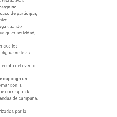
 recreativas
 cargo no
caso de participar,
sive.
roga
cuando
alquier actividad,
os
que los
bligación de su
 recinto del evento:
que suponga un
omar con la
que corresponda.
 tiendas de campaña,
izados por la