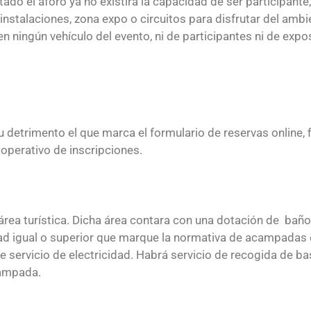
do el aforo ya no existirá la capacidad de ser participante
s instalaciones, zona expo o circuitos para disfrutar del ambi
 ningún vehículo del evento, ni de participantes ni de expos
su detrimento el que marca el formulario de reservas online,
 operativo de inscripciones.
ea turística. Dicha área contara con una dotación de baño
dad igual o superior que marque la normativa de acampadas
 servicio de electricidad. Habrá servicio de recogida de b
campada.