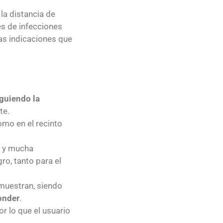
la distancia de
es de infecciones
as indicaciones que
iguiendo la
te.
omo en el recinto
d y mucha
ro, tanto para el
 muestran, siendo
ponder
.
or lo que el usuario