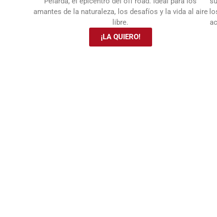
Pelarda, el epicentro del off road. Ideal para los
su
amantes de la naturaleza, los desafíos y la vida al aire
lo
libre.
ac
¡LA QUIERO!