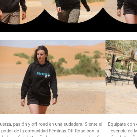
SUDADERAS OFICIALES
uerza, pasión y off road en una sudadera. Siente el
Equípate con e
poder de la comunidad Féminas Off Road con la
esencia de M