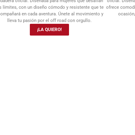
dadera oficial. Diseñada para mujeres que desafían
oficial. Diseñ
s límites, con un diseño cómodo y resistente que te
ofrece comodid
ompañará en cada aventura. Únete al movimiento y
ocasión,
lleva tu pasión por el off road con orgullo.
¡LA QUIERO!