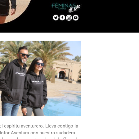
l espíritu aventurero. Lleva contigo la
otor Aventura con nuestra sudadera