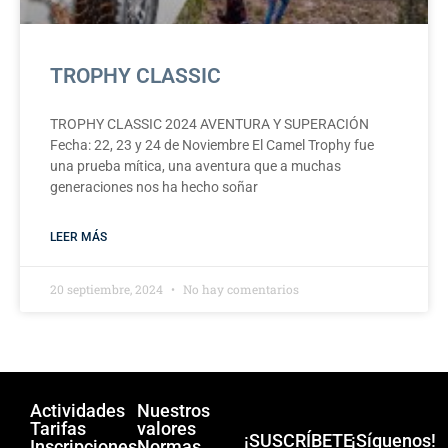
TROPHY CLASSIC
TROPHY CLASSIC 2024 AVENTURA Y SUPERACIÓN
Fecha: 22, 23 y 24 de Noviembre El Camel Trophy fue
una prueba mítica, una aventura que a muchas
generaciones nos ha hecho soñar
LEER MÁS
20 septiembre, 2024
No hay comentarios
Actividades
Nuestros
Tarifas
valores
¡SUSCRÍBETE
¡Síguenos!
Inscripciones
Normas