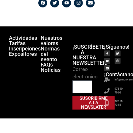
Actividades
Nuestros
Tarifas
valores
¡SUSCRÍBETE
¡Síguenos!
Inscripciones
Normas
A
Expositores
del
NUESTRA
evento
NEWSLETTER!
FAQs
Correo
Noticias
¡Contáctano
electrónico
info@motorave
978 10
79 01
SUSCRIBIRME
607 76
A LA
73 83
NEWSLATER