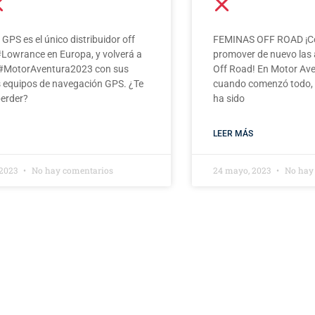
GPS es el único distribuidor off
FEMINAS OFF ROAD ¡C
#Lowrance en Europa, y volverá a
promover de nuevo las
 #MotorAventura2023 con sus
Off Road! En Motor Av
s equipos de navegación GPS. ¿Te
cuando comenzó todo, 
perder?
ha sido
LEER MÁS
 2023
No hay comentarios
24 mayo, 2023
No hay