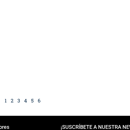
1
2
3
4
5
6
ores
¡SUSCRÍBETE A NUESTRA N