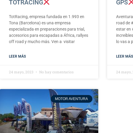
TOTRACING
GPS
TotRacing, empresa fundada en 1.993 en
Aventura 
Tona (Barcelona) es una empresa
road de 
especializada en preparaciones para trial,
estar en
accesorios para escapadas a África, rallyes
increíble
off road y mucho más. Ven a visitar
lo vas a 
LEER MÁS
LEER MÁS
24 mayo, 2023
No hay comentarios
24 mayo,
MOTOR AVENTURA