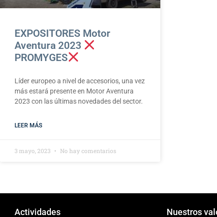
EXPOSITORES Motor
Aventura 2023
PROMYGES
Líder europeo a nivel de accesorios, una vez
más estará presente en Motor Aventura
2023 con las últimas novedades del sector.
LEER MÁS
3 mayo, 2023
No hay comentarios
Actividades
Nuestros val