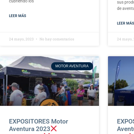
cubriendo los
sus produ
de avent
LEER MÁS
LEER MÁS
24 mayo, 2023
No hay comentarios
24 mayo,
MOTOR AVENTURA
EXPOSITORES Motor
EXPO
Aventura 2023
Avent