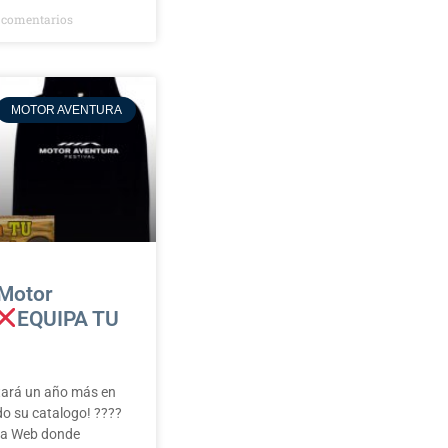
 comentarios
MOTOR AVENTURA
Motor
EQUIPA TU
tará un año más en
o su catalogo! ????
 la Web donde