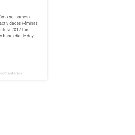
ómo no íbamos a
 actividades Féminas
entura 2017 fue
y hasta día de doy
 comentarios