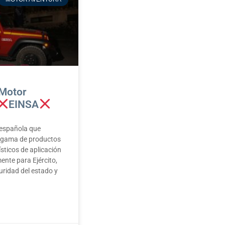
Motor
EINSA
española que
u gama de productos
ísticos de aplicación
ente para Ejército,
uridad del estado y