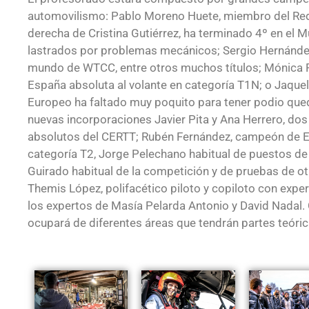
automovilismo: Pablo Moreno Huete, miembro del Red 
derecha de Cristina Gutiérrez, ha terminado 4º en el M
lastrados por problemas mecánicos; Sergio Hernánde
mundo de WTCC, entre otros muchos títulos; Mónica 
España absoluta al volante en categoría T1N; o Jaqueli
Europeo ha faltado muy poquito para tener podio qu
nuevas incorporaciones Javier Pita y Ana Herrero, d
absolutos del CERTT; Rubén Fernández, campeón de 
categoría T2, Jorge Pelechano habitual de puestos de
Guirado habitual de la competición y de pruebas de ot
Themis López, polifacético piloto y copiloto con expe
los expertos de Masía Pelarda Antonio y David Nadal.
ocupará de diferentes áreas que tendrán partes teóric