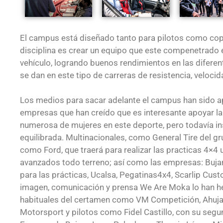
El campus está diseñado tanto para pilotos como copil
disciplina es crear un equipo que este compenetrado 
vehículo, logrando buenos rendimientos en las difere
se dan en este tipo de carreras de resistencia, velocida
Los medios para sacar adelante el campus han sido a
empresas que han creído que es interesante apoyar la
numerosa de mujeres en este deporte, pero todavía ins
equilibrada. Multinacionales, como General Tire del g
como Ford, que traerá para realizar las practicas 4×4
avanzados todo terreno; así como las empresas: Buja
para las prácticas, Ucalsa, Pegatinas4x4, Scarlip Cus
imagen, comunicación y prensa We Are Moka lo han h
habituales del certamen como VM Competición, Ahuja 
Motorsport y pilotos como Fidel Castillo, con su segu