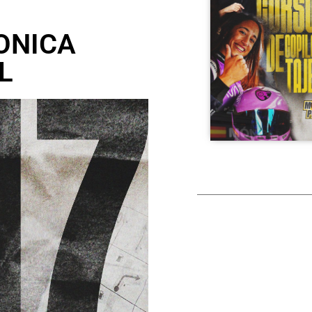
ONICA
L