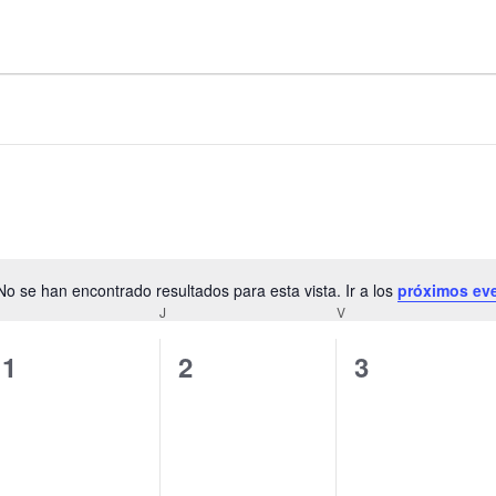
No se han encontrado resultados para esta vista. Ir a los
próximos ev
A
J
V
v
i
0
0
0
1
2
3
s
e
e
e
o
v
v
v
e
e
e