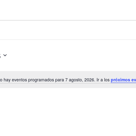
6
o hay eventos programados para 7 agosto, 2026. Ir a los
próximos e
A
v
i
s
o