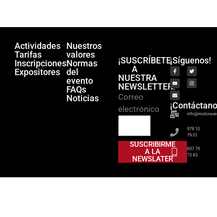
Actividades
Nuestros
Tarifas
valores
¡SUSCRÍBETE
¡Síguenos!
Inscripciones
Normas
A
Expositores
del
NUESTRA
evento
NEWSLETTER!
FAQs
Correo
Noticias
¡Contáctano
electrónico
info@motorave
978 10
79 01
SUSCRIBIRME
607 76
A LA
73 83
NEWSLATER