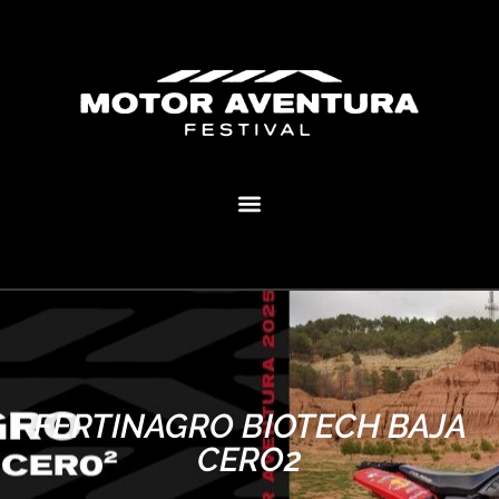
MOTOR AVENTURA ECLIPSE FESTIVAL
FERTINAGRO BIOTECH BAJA
CERO2