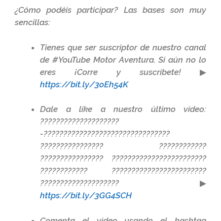
¿Cómo podéis participar? Las bases son muy
sencillas:
Tienes que ser suscriptor de nuestro canal
de #YouTube Motor Aventura. Si aún no lo
eres ¡Corre y suscríbete! ▶
https://bit.ly/3oEh54K
Dale a like a nuestro último vídeo:
????????????????????
-????????????????????????????????
???????????????? ????????????
???????????????? ????????????????????????
???????????? ????????????????????????
???????????????????? ▶
https://bit.ly/3GG4SCH
Comenta el vídeo usando el hashtag