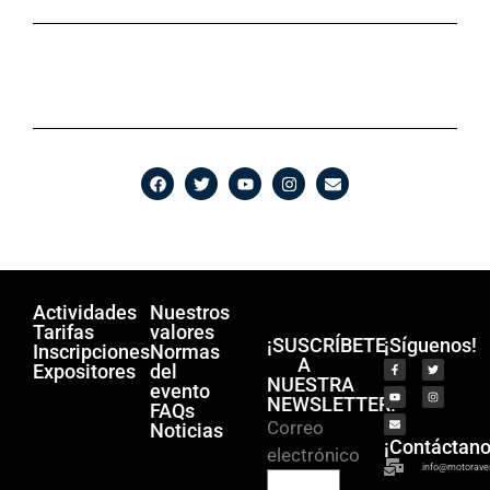
Actividades
Nuestros
Tarifas
valores
¡SUSCRÍBETE
¡Síguenos!
Inscripciones
Normas
A
Expositores
del
NUESTRA
evento
NEWSLETTER!
FAQs
Correo
Noticias
¡Contáctano
electrónico
info@motorave