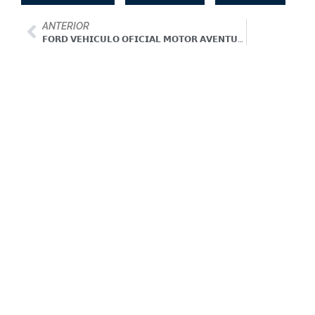
ANTERIOR
𝗙𝗢𝗥𝗗 𝗩𝗘𝗛𝗜𝗖𝗨𝗟𝗢 𝗢𝗙𝗜𝗖𝗜𝗔𝗟 𝗠𝗢𝗧𝗢𝗥 𝗔𝗩𝗘𝗡𝗧𝗨𝗥𝗔 𝟮𝟬𝟮𝟰