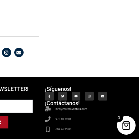
EWSLETTER!
¡Síguenos!
¡Contáctanos!
info@motoraventura.com
0
978 10 79 01
R
607 76 73 83