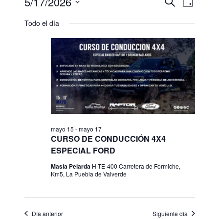
5/17/2026
N
N
B
D
u
a
a
S
í
s
v
Todo el día
a
e
v
c
e
l
a
e
g
r
e
g
a
c
c
a
c
i
c
i
ó
o
i
n
n
ó
d
a
e
mayo 15
-
mayo 17
n
l
CURSO DE CONDUCCIÓN 4X4
v
d
ESPECIAL FORD
a
i
e
f
s
Masía Pelarda
H-TE-400 Carretera de Formiche,
e
Km5, La Puebla de Valverde
b
t
c
a
ú
h
s
s
d
a
Día anterior
Siguiente día