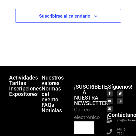
q
e
.
u
E
Suscribirse al calendario
v
e
e
d
n
a
t
y
o
v
i
s
Actividades
Nuestros
t
Tarifas
valores
¡SUSCRÍBETE
¡Síguenos!
Inscripciones
Normas
a
A
Expositores
del
NUESTRA
evento
s
NEWSLETTER!
FAQs
d
Correo
Noticias
¡Contáctano
electrónico
e
info@motorave
E
978 10
79 01