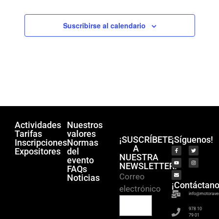
q
e
.
u
E
Suscribirse al calendario
v
e
e
d
n
a
t
y
o
v
i
s
Actividades
Nuestros
t
Tarifas
valores
¡SUSCRÍBETE
¡Síguenos!
Inscripciones
Normas
a
A
Expositores
del
NUESTRA
evento
s
NEWSLETTER!
FAQs
d
Correo
Noticias
¡Contáctano
electrónico
e
info@motorave
E
978 10
79 01