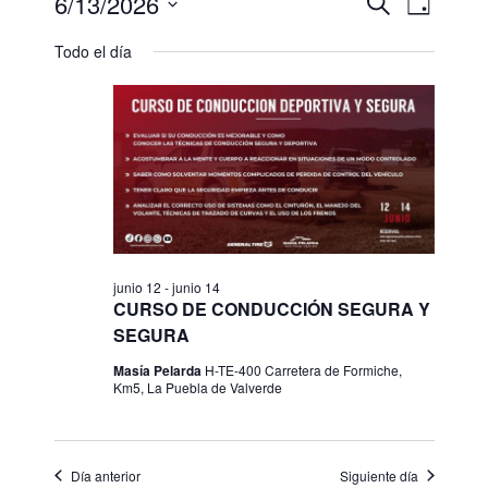
6/13/2026
N
N
B
D
u
a
a
S
í
s
v
Todo el día
a
e
v
c
e
l
a
e
g
r
e
g
a
c
c
a
c
i
c
i
ó
o
i
n
n
ó
d
a
e
junio 12
-
junio 14
n
l
CURSO DE CONDUCCIÓN SEGURA Y
v
d
SEGURA
a
i
e
f
s
Masía Pelarda
H-TE-400 Carretera de Formiche,
e
Km5, La Puebla de Valverde
b
t
c
a
ú
h
s
s
d
a
Día anterior
Siguiente día