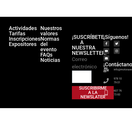
Actividades
Nuestros
Tarifas
valores
¡SUSCRÍBETE
¡Síguenos!
Inscripciones
Normas
A
Expositores
del
NUESTRA
evento
NEWSLETTER!
FAQs
Correo
Noticias
¡Contáctano
electrónico
info@motorave
978 10
79 01
SUSCRIBIRME
607 76
A LA
73 83
NEWSLATER