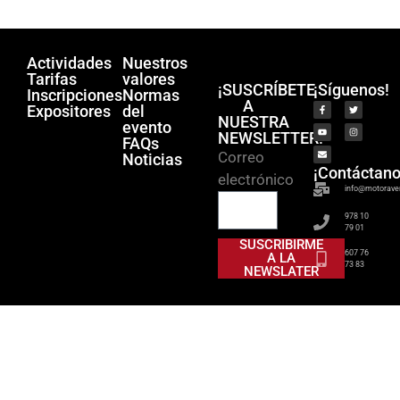
Actividades
Nuestros
Tarifas
valores
¡SUSCRÍBETE
¡Síguenos!
Inscripciones
Normas
A
Expositores
del
NUESTRA
evento
NEWSLETTER!
FAQs
Correo
Noticias
¡Contáctano
electrónico
info@motorave
978 10
79 01
SUSCRIBIRME
607 76
A LA
73 83
NEWSLATER