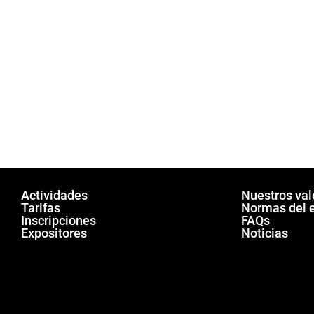
s
s
s
a
v
,
,
e
.
Actividades
Nuestros val
Tarifas
Normas del 
Inscripciones
FAQs
Expositores
Noticias