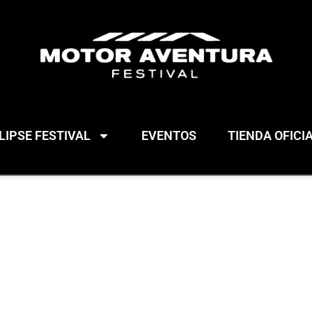
IPSE FESTIVAL
EVENTOS
TIENDA OFICI